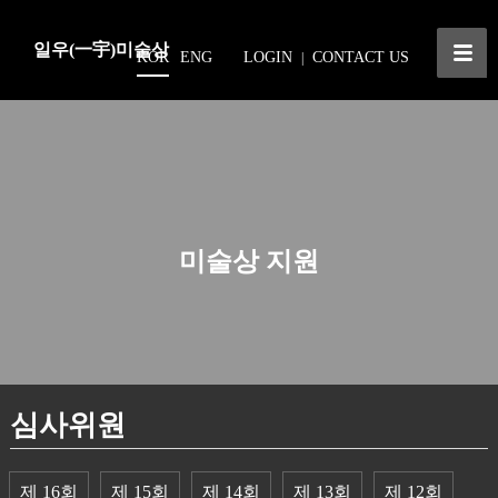
일우(一宇)미술상
KOR
ENG
LOGIN
CONTACT US
|
미술상 지원
심사위원
제 16회
제 15회
제 14회
제 13회
제 12회