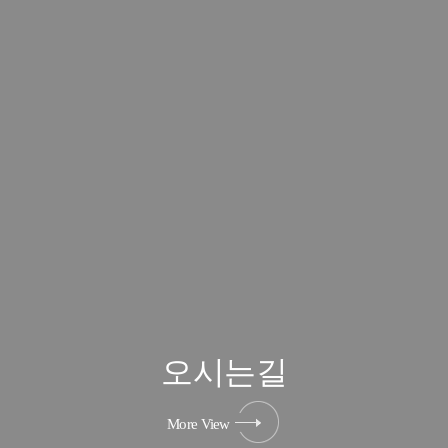
오시는길
More View